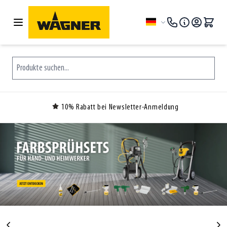
Zum Inhalt springen
Sprache
Produkte suchen...
10% Rabatt bei Newsletter-Anmeldung
Clicken, um das Karussell zu überspringen