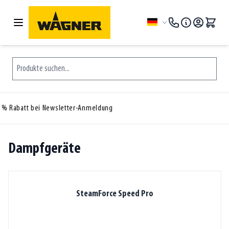
Zum Inhalt springen
Sprache
Produkte suchen...
30 Tage kostenlose Rückgabe
Dampfgeräte
SteamForce Speed Pro