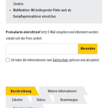
Zusätze.
Multifunktion: Mit beiliegender Platte auch als
Dampftapetenablöser einsetzbar.
Preisalarm einrichten!
Jetzt E-Mail eingeben und informiert werden
sobald sich der Preis ändert
Absenden
Ich habe die Informationen zum
Datenschutz
gelesen und akzeptiert
Beschreibung
Beschreibung
Weitere Informationen
Weitere Informationen
Zubehör
Zubehör
Videos
Videos
Bewertungen
Bewertungen