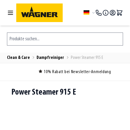
Zum Inhalt springen
Sprache
Produkte suchen...
Clean & Care
Dampfreiniger
Power Steamer 915 E
10% Rabatt bei Newsletter-Anmeldung
Power Steamer 915 E