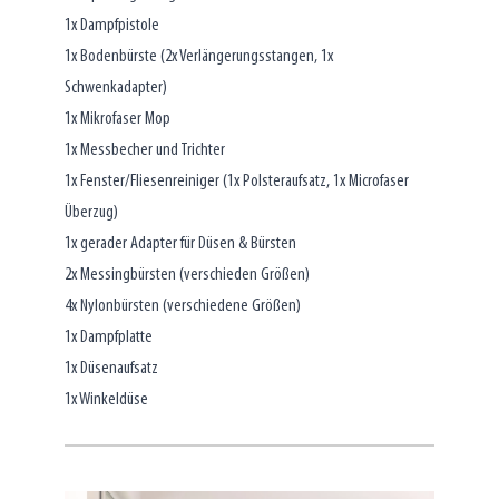
1x Dampfpistole
1x Bodenbürste (2x Verlängerungsstangen, 1x
Schwenkadapter)
1x Mikrofaser Mop
1x Messbecher und Trichter
1x Fenster/Fliesenreiniger (1x Polsteraufsatz, 1x Microfaser
Überzug)
1x gerader Adapter für Düsen & Bürsten
2x Messingbürsten (verschieden Größen)
4x Nylonbürsten (verschiedene Größen)
1x Dampfplatte
1x Düsenaufsatz
1x Winkeldüse