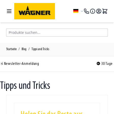
Zum Inhalt springen
Sprache
Produkte suchen...
Startseite
/
Blog
/
Tipps und Tricks
30 Tage kostenlose Rückgabe
Tipps und Tricks