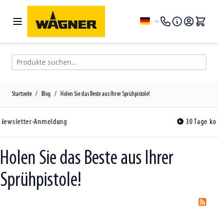
Zum Inhalt springen
Sprache
Produkte suchen...
Startseite
/
Blog
/
Holen Sie das Beste aus Ihrer Sprühpistole!
30 Tage kostenlose Rückgabe
Holen Sie das Beste aus Ihrer
Sprühpistole!