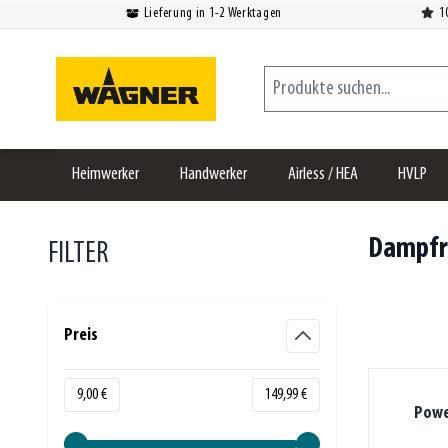
Lieferung in 1-2 Werktagen
1
Zum Inhalt springen
Produkte suchen...
Heimwerker
Handwerker
Airless / HEA
HVLP
Dampfr
FILTER
Zur Produktliste springen
Preis
filter
Minimum value
Höchstwert
9,00 €
149,99 €
Powe