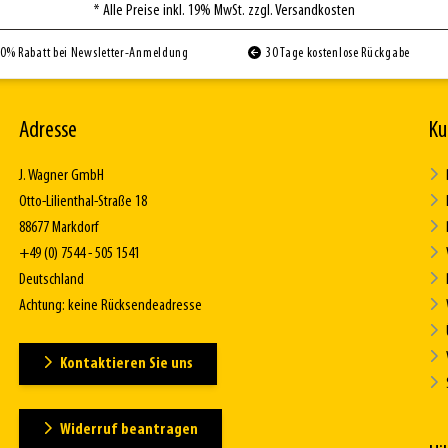
* Alle Preise inkl. 19% MwSt. zzgl. Versandkosten
0% Rabatt bei Newsletter-Anmeldung
30 Tage kostenlose Rückgabe
Adresse
Ku
J. Wagner GmbH
Otto-Lilienthal-Straße 18
88677 Markdorf
+49 (0) 7544 - 505 1541
Deutschland
Achtung: keine Rücksendeadresse
Kontaktieren Sie uns
Widerruf beantragen