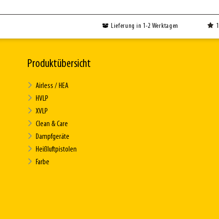
Lieferung in 1-2 Werktagen
1
Produktübersicht
Airless / HEA
HVLP
XVLP
Clean & Care
Dampfgeräte
Heißluftpistolen
Farbe