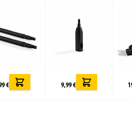
99 €
9,99 €
1