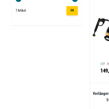
7 Artikel
OK
1
UVP
149,
Verlänger
S