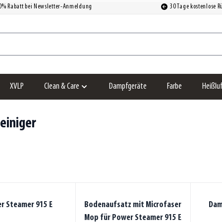
0% Rabatt bei Newsletter-Anmeldung
30 Tage kostenlose 
XVLP
Clean & Care
Dampfgeräte
Farbe
Heißlu
Untermenü für Kategorie Clean & Care anzeigen
einiger
r Steamer 915 E
Bodenaufsatz mit Microfaser
Dam
Mop für Power Steamer 915 E