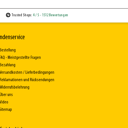
Trusted Shops:
4
/ 5
- 1512 Bewertungen
ndenservice
Bestellung
FAQ - Meistgestellte Fragen
Bezahlung
Versandkosten / Lieferbedingungen
Reklamationen und Rücksendungen
Widerrufsbelehrung
Über uns
Video
Sitemap