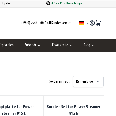
Rückgabe
4
/ 5
- 1512 Bewertungen
+49 (0) 7544 - 505 1541
Kundenservice
Sprache
ftpistolen
Zubehör
Ersatzteile
Blog
Untermenü für Kategorie Zubehör anzeigen
Untermenü für Kategorie Ersatzte
Untermenü für Ka
Sortieren nach:
pfplatte für Power
Bürsten Set für Power Steamer
Steamer 915 E
915 E