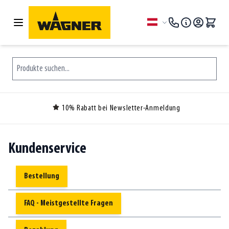
Zum Inhalt springen
Sprache
Produkte suchen...
10% Rabatt bei Newsletter-Anmeldung
Kundenservice
Bestellung
FAQ - Meistgestellte Fragen