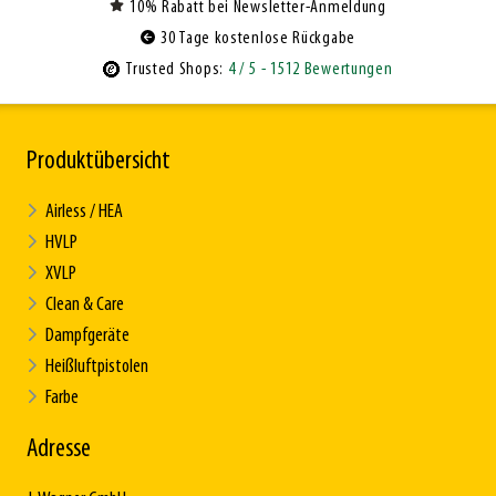
10% Rabatt bei Newsletter-Anmeldung
30 Tage kostenlose Rückgabe
Trusted Shops:
4
/ 5
- 1512 Bewertungen
Produktübersicht
Airless / HEA
HVLP
XVLP
Clean & Care
Dampfgeräte
Heißluftpistolen
Farbe
Adresse