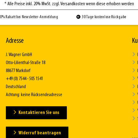
* Alle Preise inkl. 20% MwSt. zzgl. Versandkosten wenn diese erhoben werden
0% Rabatt bei Newsletter-Anmeldung
30 Tage kostenlose Rückgabe
Adresse
Ku
J. Wagner GmbH
Otto-Lilienthal-Straße 18
88677 Markdorf
+49 (0) 7544 - 505 1541
Deutschland
Achtung: keine Rücksendeadresse
Kontaktieren Sie uns
Widerruf beantragen