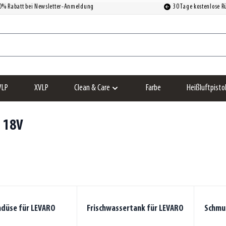
0% Rabatt bei Newsletter-Anmeldung
30 Tage kostenlose 
VLP
XVLP
Clean & Care
Farbe
Heißluftpisto
Untermenü für Kategorie Clean & Care an
 18V
düse für LEVARO
Frischwassertank für LEVARO
Schmu