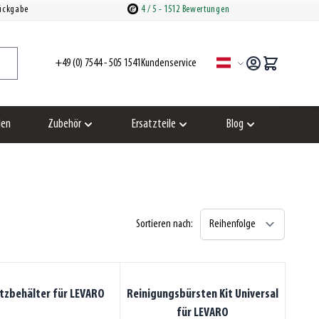
Rückgabe
4
/ 5
- 1512 Bewertungen
+49 (0) 7544 - 505 1541
Kundenservice
Sprache
len
Zubehör
Ersatzteile
Blog
zeigen
Untermenü für Kategorie Zubehör anzeigen
Untermenü für Kategorie Ersatzteil
Untermenü für Kat
Sortieren nach:
tzbehälter für LEVARO
Reinigungsbürsten Kit Universal
für LEVARO