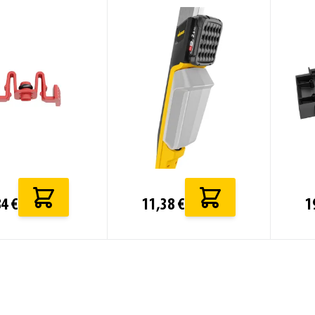
4 €
11,38 €
1