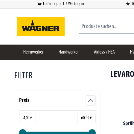
Lieferung in 1-2 Werktagen
1
Zum Inhalt springen
Produkte suchen...
Heimwerker
Handwerker
Airless / HEA
H
LEVARO
FILTER
Zur Produktliste springen
Preis
filter
Minimum value
Höchstwert
4,00 €
60,99 €
Sprüh