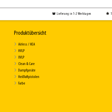
Lieferung in 1-2 Werktagen
1
Produktübersicht
Airless / HEA
HVLP
XVLP
Clean & Care
Dampfgeräte
Heißluftpistolen
Farbe