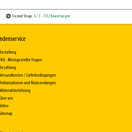
Trusted Shops:
4
/ 5
- 1512 Bewertungen
ndenservice
Bestellung
FAQ - Meistgestellte Fragen
Bezahlung
Versandkosten / Lieferbedingungen
Reklamationen und Rücksendungen
Widerrufsbelehrung
Über uns
Video
Sitemap