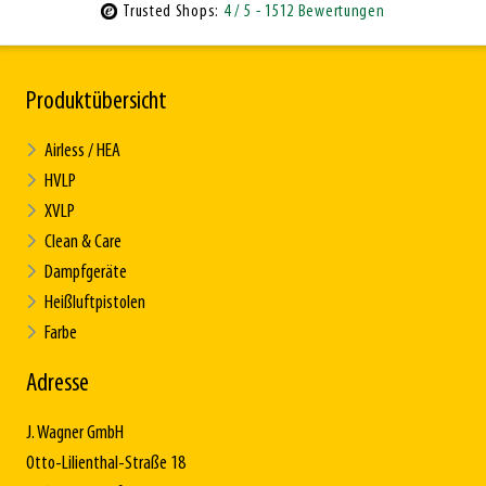
Trusted Shops:
4
/ 5
- 1512 Bewertungen
Produktübersicht
Airless / HEA
HVLP
XVLP
Clean & Care
Dampfgeräte
Heißluftpistolen
Farbe
Adresse
J. Wagner GmbH
Otto-Lilienthal-Straße 18