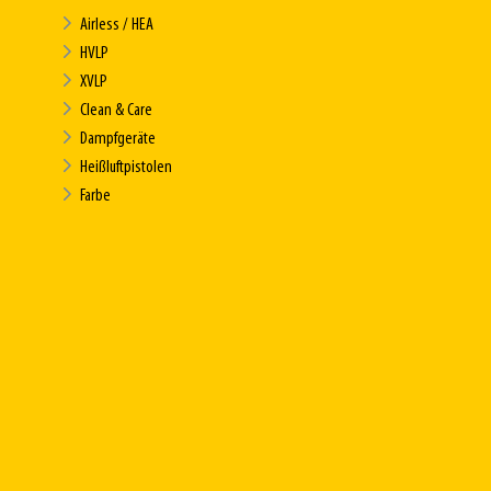
Airless / HEA
HVLP
XVLP
Clean & Care
Dampfgeräte
Heißluftpistolen
Farbe