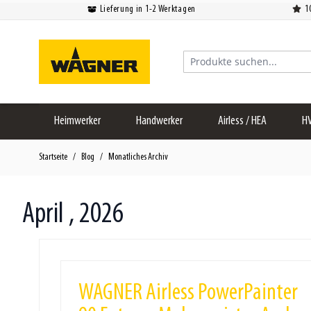
Lieferung in 1-2 Werktagen
1
Zum Inhalt springen
Produkte suchen...
Heimwerker
Handwerker
Airless / HEA
H
Startseite
/
Blog
/
Monatliches Archiv
April , 2026
WAGNER Airless PowerPainter