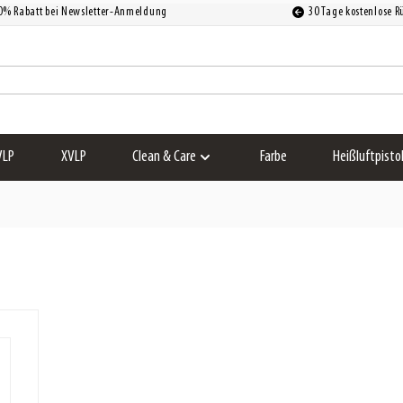
0% Rabatt bei Newsletter-Anmeldung
30 Tage kostenlose 
VLP
XVLP
Clean & Care
Farbe
Heißluftpisto
Untermenü für Kategorie Clean & Care an