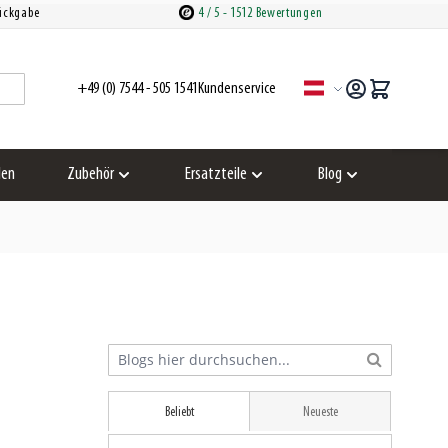
Rückgabe
4
/ 5
- 1512 Bewertungen
+49 (0) 7544 - 505 1541
Kundenservice
Sprache
len
Zubehör
Ersatzteile
Blog
zeigen
Untermenü für Kategorie Zubehör anzeigen
Untermenü für Kategorie Ersatzteil
Untermenü für Kat
Beliebt
Neueste