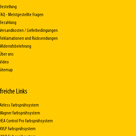
Bestellung
FAQ - Meistgestellte Fragen
Bezahlung
Versandkosten / Lieferbedingungen
Reklamationen und Rücksendungen
Widerrufsbelehrung
Über uns
Video
Sitemap
lfreiche Links
Airless Farbsprühsystem
Wagner Farbsprühsystem
HEA Control Pro Farbsprühsystem
XVLP Farbsprühsystem