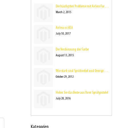
Die häufigsten Probleme mit Airless Farbsprühsystemen.
March 2, 2015
Airless vs HEA
July 10, 2017
Die Verdünnung der Farbe
August 13, 2015
Wie stark sind Sprühnebel und Overspray beim Aufsprühen der Farbe eigentlich?
October 29, 2012
Holen Sie das Beste aus Ihrer Sprühpistole!
July 28, 2016
Kategorien