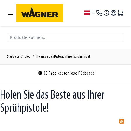
Zum Inhalt springen
Sprache
Produkte suchen...
Startseite
/
Blog
/
Holen Sie das Beste aus Ihrer Sprühpistole!
30 Tage kostenlose Rückgabe
Holen Sie das Beste aus Ihrer
Sprühpistole!