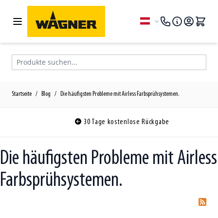
Zum Inhalt springen
Sprache
Produkte suchen...
Startseite
/
Blog
/
Die häufigsten Probleme mit Airless Farbsprühsystemen.
30 Tage kostenlose Rückgabe
Die häufigsten Probleme mit Airless
Farbsprühsystemen.