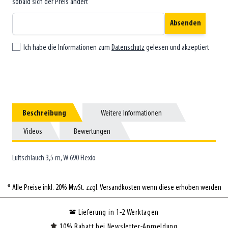
sobald sich der Preis ändert
Absenden
Ich habe die Informationen zum
Datenschutz
gelesen und akzeptiert
Beschreibung
Beschreibung
Weitere Informationen
Weitere Informationen
Videos
Videos
Bewertungen
Bewertungen
Luftschlauch 3,5 m, W 690 Flexio
* Alle Preise inkl. 20% MwSt. zzgl. Versandkosten wenn diese erhoben werden
Lieferung in 1-2 Werktagen
10% Rabatt bei Newsletter-Anmeldung