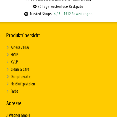
30 Tage kostenlose Rückgabe
Trusted Shops:
4
/ 5
- 1512 Bewertungen
Produktübersicht
Airless / HEA
HVLP
XVLP
Clean & Care
Dampfgeräte
Heißluftpistolen
Farbe
Adresse
J. Wagner GmbH