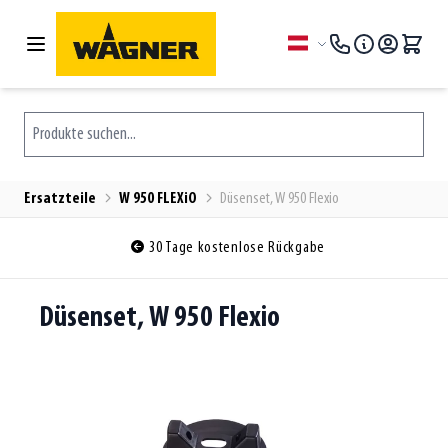
Zum Inhalt springen
Sprache
Produkte suchen...
Ersatzteile
W 950 FLEXiO
Düsenset, W 950 Flexio
30 Tage kostenlose Rückgabe
Düsenset, W 950 Flexio