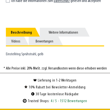
Ich habe die Informationen zum
Datenschutz
gelesen und akzeptiert
Beschreibung
Beschreibung
Weitere Informationen
Weitere Informationen
Videos
Videos
Bewertungen
Bewertungen
Einstellring Sprühstrahl, gelb
* Alle Preise inkl. 20% MwSt. zzgl. Versandkosten wenn diese erhoben werden
Lieferung in 1-2 Werktagen
10% Rabatt bei Newsletter-Anmeldung
30 Tage kostenlose Rückgabe
Trusted Shops:
4
/ 5
- 1512 Bewertungen