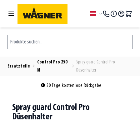
Zum Inhalt springen
Sprache
Produkte suchen...
Control Pro 250
Spray guard Control Pro
Ersatzteile
M
Düsenhalter
30 Tage kostenlose Rückgabe
Spray guard Control Pro
Düsenhalter