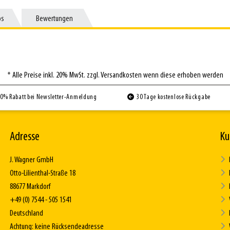
os
os
Bewertungen
Bewertungen
* Alle Preise inkl. 20% MwSt. zzgl. Versandkosten wenn diese erhoben werden
0% Rabatt bei Newsletter-Anmeldung
30 Tage kostenlose Rückgabe
Adresse
Ku
J. Wagner GmbH
Otto-Lilienthal-Straße 18
88677 Markdorf
+49 (0) 7544 - 505 1541
Deutschland
Achtung: keine Rücksendeadresse