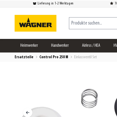
Lieferung in 1-2 Werktagen
1
Zum Inhalt springen
Produkte suchen...
Heimwerker
Handwerker
Airless / HEA
H
Ersatzteile
Control Pro 250 M
Einlassventil Set