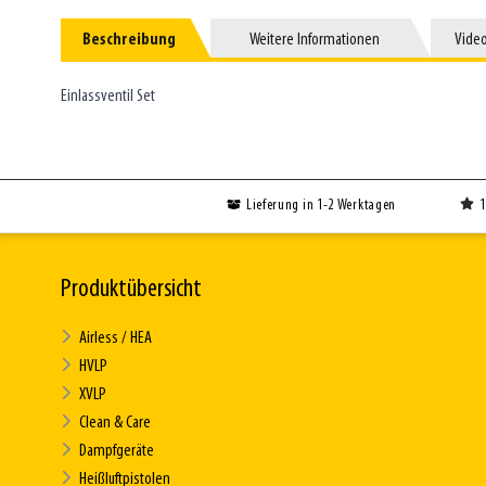
Beschreibung
Beschreibung
Weitere Informationen
Weitere Informationen
Vide
Vide
Einlassventil Set
Lieferung in 1-2 Werktagen
1
Produktübersicht
Airless / HEA
HVLP
XVLP
Clean & Care
Dampfgeräte
Heißluftpistolen