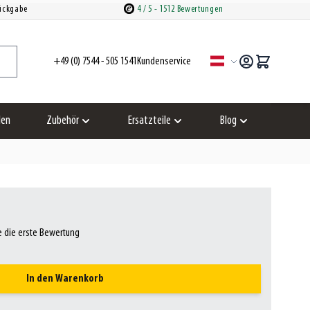
Rückgabe
4
/ 5
- 1512 Bewertungen
+49 (0) 7544 - 505 1541
Kundenservice
Sprache
len
Zubehör
Ersatzteile
Blog
zeigen
Untermenü für Kategorie Zubehör anzeigen
Untermenü für Kategorie Ersatzteil
Untermenü für Kat
e die erste Bewertung
In den Warenkorb