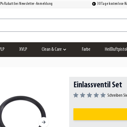
0% Rabatt bei Newsletter-Anmeldung
30 Tage kostenlose 
VLP
XVLP
Clean & Care
Farbe
Heißluftpisto
Untermenü für Kategorie Clean & Care an
Einlassventil Set
Schreiben Si