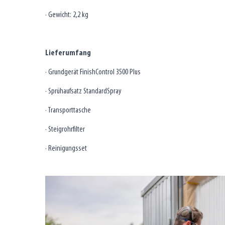
· Gewicht: 2,2 kg
Lieferumfang
· Grundgerät FinishControl 3500 Plus
· Sprühaufsatz StandardSpray
· Transporttasche
· Steigrohrfilter
· Reinigungsset