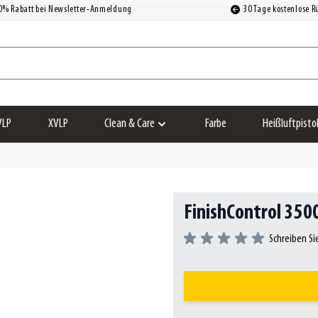
0% Rabatt bei Newsletter-Anmeldung
30 Tage kostenlose 
VLP
XVLP
Clean & Care
Farbe
Heißluftpisto
Untermenü für Kategorie Clean & Care an
FinishControl 350
Schreiben Si