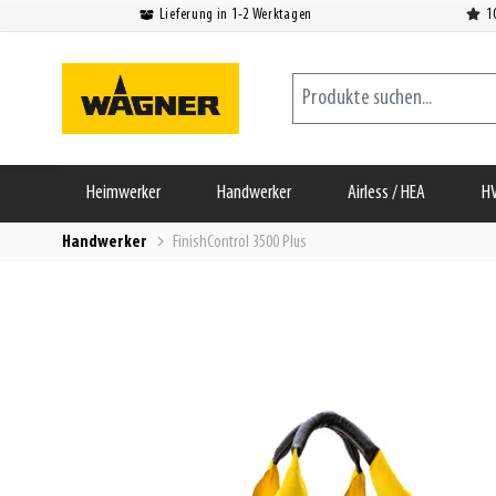
Lieferung in 1-2 Werktagen
1
Zum Inhalt springen
Produkte suchen...
Heimwerker
Handwerker
Airless / HEA
H
Handwerker
FinishControl 3500 Plus