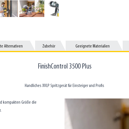
e Alternativen
te Alternativen
Zubehör
Zubehör
Geeignete Materialien
Geeignete Materialien
FinishControl 3500 Plus
Handliches XVLP Spritzgerät für Einsteiger und Profis
und kompakten Größe die
.