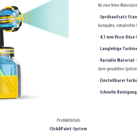
für eine feine Material
·
Sprühaufsatz Sta
kompakte, extraleichte
·
4,1 mm Visco-Düse
f
·
Langlebige Turbin
·
Variable Material
dem gewählten Spritzm
·
Einstellbarer Farb
·
Schnelle Reinigung
Produktdetails
Click&Paint-System