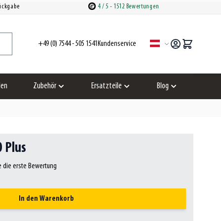
Rückgabe
4
/ 5
- 1512 Bewertungen
+49 (0) 7544 - 505 1541
Kundenservice
Sprache
len
Zubehör
Ersatzteile
Blog
zeigen
Untermenü für Kategorie Zubehör anzeigen
Untermenü für Kategorie Ersatzteil
Untermenü für Kat
0 Plus
e die erste Bewertung
In den Warenkorb