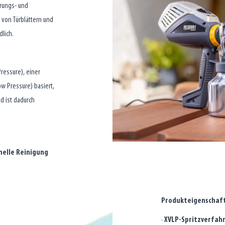
erungs- und
 von Türblättern und
dlich.
ressure), einer
w Pressure) basiert,
d ist dadurch
nelle Reinigung
Produkteigenschaf
·
XVLP-Spritzverfah