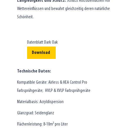
Langlebigkeit und Schutz:
Schützt Holzoberflächen vor
Wettereinflüssen und bewahrt gleichzeitig deren natürliche
Schönheit.
Datenblatt Dark Oak
Download
Technische Daten:
Kompatible Geräte: Airless & HEA Control Pro
Farbsprühgeräte; HVLP & XVLP Farbsprühgeräte
Materialbasis: Acryldispersion
Glanzgrad: Seidenglanz
Flächenleistung: 8-10m² pro Liter