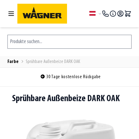
Zum Inhalt springen
Sprache
Produkte suchen...
Farbe
Sprühbare Außenbeize DARK OAK
30 Tage kostenlose Rückgabe
Sprühbare Außenbeize DARK OAK