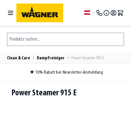
Zum Inhalt springen
Sprache
Produkte suchen...
Clean & Care
Dampfreiniger
Power Steamer 915 E
10% Rabatt bei Newsletter-Anmeldung
Power Steamer 915 E