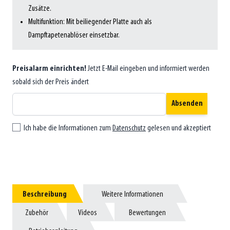
Zusätze.
Multifunktion: Mit beiliegender Platte auch als
Dampftapetenablöser einsetzbar.
Preisalarm einrichten!
Jetzt E-Mail eingeben und informiert werden
sobald sich der Preis ändert
Absenden
Ich habe die Informationen zum
Datenschutz
gelesen und akzeptiert
Beschreibung
Beschreibung
Weitere Informationen
Weitere Informationen
Zubehör
Zubehör
Videos
Videos
Bewertungen
Bewertungen