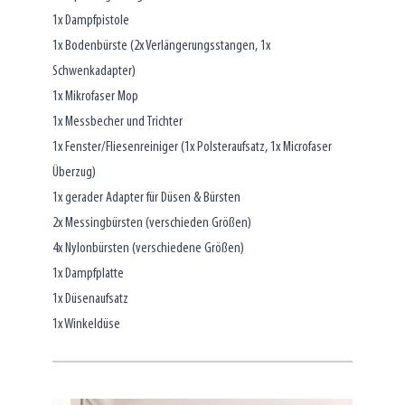
1x Dampfpistole
1x Bodenbürste (2x Verlängerungsstangen, 1x
Schwenkadapter)
1x Mikrofaser Mop
1x Messbecher und Trichter
1x Fenster/Fliesenreiniger (1x Polsteraufsatz, 1x Microfaser
Überzug)
1x gerader Adapter für Düsen & Bürsten
2x Messingbürsten (verschieden Größen)
4x Nylonbürsten (verschiedene Größen)
1x Dampfplatte
1x Düsenaufsatz
1x Winkeldüse