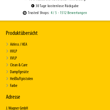
30 Tage kostenlose Rückgabe
Trusted Shops:
4
/ 5
- 1512 Bewertungen
Produktübersicht
Airless / HEA
HVLP
XVLP
Clean & Care
Dampfgeräte
Heißluftpistolen
Farbe
Adresse
J. Wagner GmbH