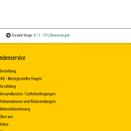
Trusted Shops:
4
/ 5
- 1512 Bewertungen
ndenservice
Bestellung
FAQ - Meistgestellte Fragen
Bezahlung
Versandkosten / Lieferbedingungen
Reklamationen und Rücksendungen
Widerrufsbelehrung
Über uns
Video