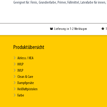
Geeignet für: Firnis, Grundierfarbe, Primer, Füllmittel, Latexfarbe für innen, 
Lieferung in 1-2 Werktagen
1
Produktübersicht
Airless / HEA
HVLP
XVLP
Clean & Care
Dampfgeräte
Heißluftpistolen
Farbe