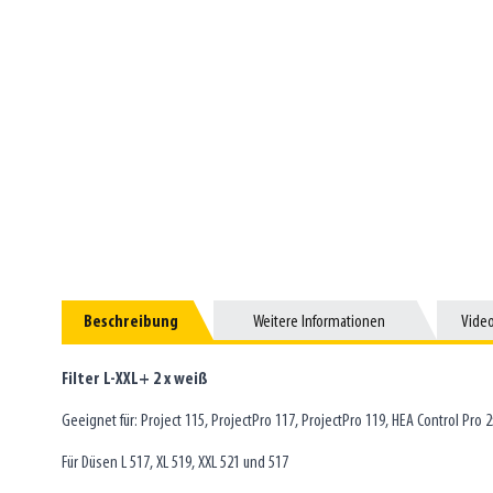
Beschreibung
Beschreibung
Weitere Informationen
Weitere Informationen
Vide
Vide
Filter L-XXL+ 2 x weiß
Geeignet für: Project 115, ProjectPro 117, ProjectPro 119, HEA Control Pro 
Für Düsen L 517, XL 519, XXL 521 und 517