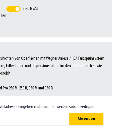
inkl. MwSt
sten
schichten von Oberflächen mit Wagner Airless / HEA Farbsprühsystem
lacke, Füller, Latex- und Dispersionsfarben für den Innenbereich sowie
bereich
ol Pro 250 M, 250 R, 350 M und 350 R
-Mailadresse eingeben und informiert werden sobald verfügbar
Absenden