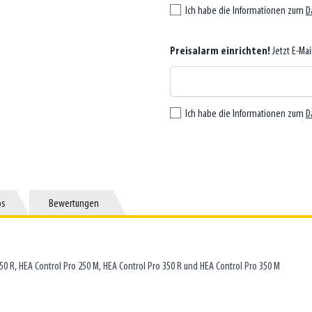
Ich habe die Informationen zum
D
Preisalarm einrichten!
Jetzt E-Ma
Ich habe die Informationen zum
D
os
os
Bewertungen
Bewertungen
250 R, HEA Control Pro 250 M, HEA Control Pro 350 R und HEA Control Pro 350 M