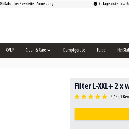
0% Rabatt bei Newsletter-Anmeldung
30 Tage kostenlose 
XVLP
Clean & Care
Dampfgeräte
Farbe
Heißlu
Untermenü für Kategorie Clean & Care anzeigen
Filter L-XXL+ 2 x 
5 / 5 (
1
Bew