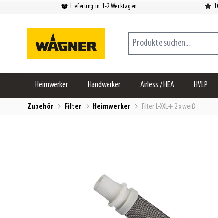
Lieferung in 1-2 Werktagen
1
Zum Inhalt springen
Produkte suchen...
Heimwerker
Handwerker
Airless / HEA
HVLP
Zubehör
Filter
Heimwerker
Filter L-XXL+ 2 x weiß