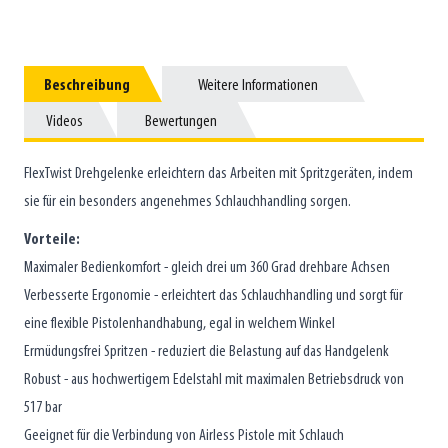
Beschreibung
Beschreibung
Weitere Informationen
Weitere Informationen
Videos
Videos
Bewertungen
Bewertungen
FlexTwist Drehgelenke erleichtern das Arbeiten mit Spritzgeräten, indem
sie für ein besonders angenehmes Schlauchhandling sorgen.
Vorteile:
Maximaler Bedienkomfort - gleich drei um 360 Grad drehbare Achsen
Verbesserte Ergonomie - erleichtert das Schlauchhandling und sorgt für
eine flexible Pistolenhandhabung, egal in welchem Winkel
Ermüdungsfrei Spritzen - reduziert die Belastung auf das Handgelenk
Robust - aus hochwertigem Edelstahl mit maximalen Betriebsdruck von
517 bar
Geeignet für die Verbindung von Airless Pistole mit Schlauch