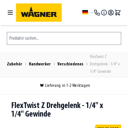
Zum Inhalt springen
Sprache
Produkte suchen...
FlexTwist Z
Zubehör
Handwerker
Verschiedenes
Drehgelenk - 1/4'' x
1/4'' Gewinde
Lieferung in 1-2 Werktagen
FlexTwist Z Drehgelenk - 1/4'' x
1/4'' Gewinde