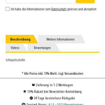
Ich habe die Informationen zum
Datenschutz
gelesen und akzeptiert
Beschreibung
Beschreibung
Weitere Informationen
Weitere Informationen
Videos
Videos
Bewertungen
Bewertungen
Schlauchschelle
* Alle Preise inkl. 19% MwSt. zzgl. Versandkosten
Lieferung in 1-2 Werktagen
10% Rabatt bei Newsletter-Anmeldung
30 Tage kostenlose Rückgabe
Trusted Shops:
4
/ 5
- 1512 Bewertungen