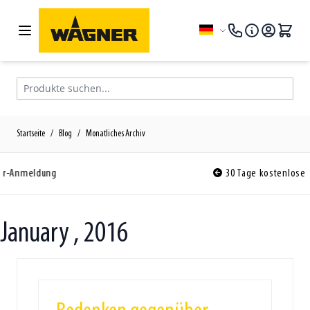
Zum Inhalt springen
Sprache
Produkte suchen...
Startseite
/
Blog
/
Monatliches Archiv
30 Tage kostenlose Rückgabe
January , 2016