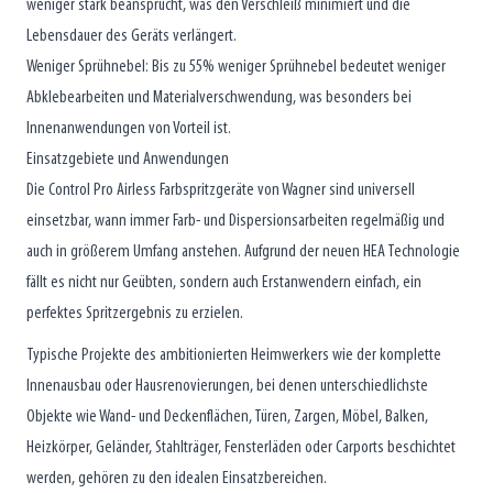
weniger stark beansprucht, was den Verschleiß minimiert und die
Lebensdauer des Geräts verlängert.
Weniger Sprühnebel: Bis zu 55% weniger Sprühnebel bedeutet weniger
Abklebearbeiten und Materialverschwendung, was besonders bei
Innenanwendungen von Vorteil ist.
Einsatzgebiete und Anwendungen
Die Control Pro Airless Farbspritzgeräte von Wagner sind universell
einsetzbar, wann immer Farb- und Dispersionsarbeiten regelmäßig und
auch in größerem Umfang anstehen. Aufgrund der neuen HEA Technologie
fällt es nicht nur Geübten, sondern auch Erstanwendern einfach, ein
perfektes Spritzergebnis zu erzielen.
Typische Projekte des ambitionierten Heimwerkers wie der komplette
Innenausbau oder Hausrenovierungen, bei denen unterschiedlichste
Objekte wie Wand- und Deckenflächen, Türen, Zargen, Möbel, Balken,
Heizkörper, Geländer, Stahlträger, Fensterläden oder Carports beschichtet
werden, gehören zu den idealen Einsatzbereichen.