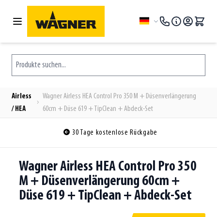
Zum Inhalt springen
Sprache
Produkte suchen...
Airless
Wagner Airless HEA Control Pro 350 M + Düsenverlängerung
/ HEA
60cm + Düse 619 + TipClean + Abdeck-Set
30 Tage kostenlose Rückgabe
Wagner Airless HEA Control Pro 350
M + Düsenverlängerung 60cm +
Düse 619 + TipClean + Abdeck-Set