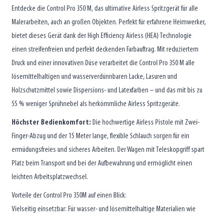
Entdecke die Control Pro 350 M, das ultimative Airless Spritzgerät für alle
Malerarbeiten, auch an großen Objekten. Perfekt für erfahrene Heimwerker,
bietet dieses Gerät dank der High Efficiency Airless (HEA) Technologie
einen streifenfreien und perfekt deckenden Farbauftrag. Mit reduziertem
Druck und einer innovativen Düse verarbeitet die Control Pro 350 M alle
lösemittelhaltigen und wasserverdünnbaren Lacke, Lasuren und
Holzschutzmittel sowie Dispersions- und Latexfarben – und das mit bis zu
55 % weniger Sprühnebel als herkömmliche Airless Spritzgeräte.
Höchster Bedienkomfort:
Die hochwertige Airless Pistole mit Zwei-
Finger-Abzug und der 15 Meter lange, flexible Schlauch sorgen für ein
ermüdungsfreies und sicheres Arbeiten. Der Wagen mit Teleskopgriff spart
Platz beim Transport und bei der Aufbewahrung und ermöglicht einen
leichten Arbeitsplatzwechsel.
Vorteile der Control Pro 350M auf einen Blick:
Vielseitig einsetzbar: Für wasser- und lösemittelhaltige Materialien wie