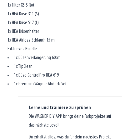
1x Filter XS-S Rot
1x HEA Düse 311 (S)
1x HEA Düse 517 (L)
1x HEA Düsenhalter
1x HEA Airless-Schlauch 15 m
Exklusives Bundle
1x Düsenverlängerung 60cm
1x TipClean
1x Düse ControlPro HEA 619
1x Premium Wagner Abdeck-Set
Lerne und trainiere zu sprühen
Die WAGNER DIY APP bringt deine Farbprojekte auf
das nächste Level!
Du erhältst alles, was du für dein nächstes Projekt