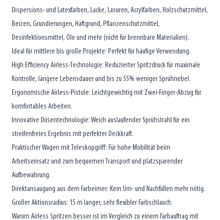
Dispersions- und Latexfarben, Lacke, Lasuren, Acrylfarben, Holzschutzmittel,
Beizen, Grundierungen, Haftgrund, Pflanzenschutzmittel,
Desinfektionsmittel, Öle und mehr (nicht für brennbare Materialien).
Ideal für mittlere bis große Projekte: Perfekt für häufige Verwendung.
High Efficiency Airless-Technologie: Reduzierter Spritzdruck für maximale
Kontrolle, längere Lebensdauer und bis zu 55% weniger Sprühnebel.
Ergonomische Airless-Pistole: Leichtgewichtig mit Zwei-Finger-Abzug für
komfortables Arbeiten.
Innovative Düsentechnologie: Weich auslaufender Sprühstrahl für ein
streifenfreies Ergebnis mit perfekter Deckkraft.
Praktischer Wagen mit Teleskopgriff: Für hohe Mobilität beim
Arbeitseinsatz und zum bequemen Transport und platzsparender
Aufbewahrung.
Direktansaugung aus dem Farbeimer: Kein Um- und Nachfüllen mehr nötig.
Großer Aktionsradius: 15 m langer, sehr flexibler Farbschlauch.
Warum Airless Spritzen besser ist im Vergleich zu einem Farbauftrag mit