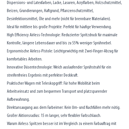
Dispersions- und Latexfarben, Lacke, Lasuren, Acrylfarben, Holzschutzmittel,
Beizen, Grundierungen, Haftgrund, Pflanzenschutzmittel,
Desinfektionsmittel, Öle und mehr (nicht für brennbare Materialien).
Ideal für mittlere bis große Projekte: Perfekt für häufige Verwendung.
High Efficiency Airless-Technologie: Reduzierter Spritzdruck für maximale
Kontrolle, längere Lebensdauer und bis zu 55% weniger Sprühnebel.
Ergonomische Airless-Pistole: Leichtgewichtig mit Zwei-Finger-Abzug für
komfortables Arbeiten.
Innovative Düsentechnologie: Weich auslaufender Sprühstrahl für ein
streifenfreies Ergebnis mit perfekter Deckkraft.
Praktischer Wagen mit Teleskopgriff: Für hohe Mobilität beim
Arbeitseinsatz und zum bequemen Transport und platzsparender
Aufbewahrung.
Direktansaugung aus dem Farbeimer: Kein Um- und Nachfüllen mehr nötig.
Großer Aktionsradius: 15 m langer, sehr flexibler Farbschlauch.
Warum Airless Spritzen besser ist im Vergleich zu einem Farbauftrag mit