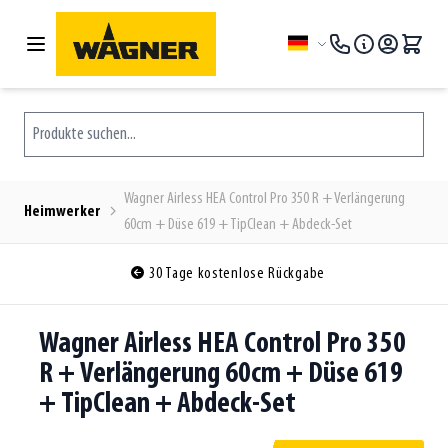
Zum Inhalt springen
Sprache
Produkte suchen...
Wagner Airless HEA Control Pro 350 R + Verlängerung
Heimwerker
60cm + Düse 619 + TipClean + Abdeck-Set
30 Tage kostenlose Rückgabe
Wagner Airless HEA Control Pro 350
R + Verlängerung 60cm + Düse 619
+ TipClean + Abdeck-Set