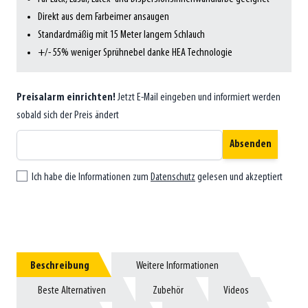
Direkt aus dem Farbeimer ansaugen
Standardmäßig mit 15 Meter langem Schlauch
+/- 55% weniger Sprühnebel danke HEA Technologie
Preisalarm einrichten!
Jetzt E-Mail eingeben und informiert werden
sobald sich der Preis ändert
Absenden
Ich habe die Informationen zum
Datenschutz
gelesen und akzeptiert
Beschreibung
Beschreibung
Weitere Informationen
Weitere Informationen
Beste Alternativen
Beste Alternativen
Zubehör
Zubehör
Videos
Videos