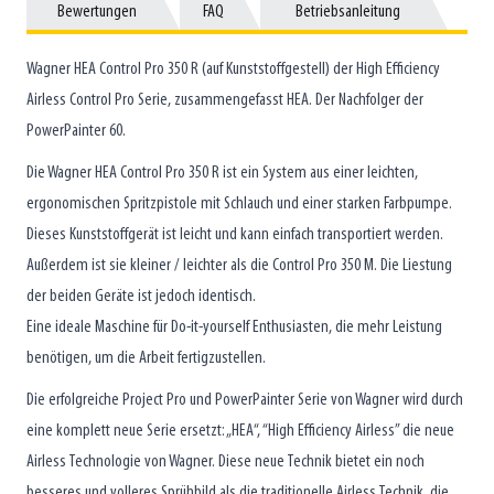
Bewertungen
Bewertungen
FAQ
FAQ
Betriebsanleitung
Betriebsanleitung
Wagner HEA Control Pro 350 R (auf Kunststoffgestell) der High Efficiency
Airless Control Pro Serie, zusammengefasst HEA. Der Nachfolger der
PowerPainter 60.
Die Wagner HEA Control Pro 350 R ist ein System aus einer leichten,
ergonomischen Spritzpistole mit Schlauch und einer starken Farbpumpe.
Dieses Kunststoffgerät ist leicht und kann einfach transportiert werden.
Außerdem ist sie kleiner / leichter als die Control Pro 350 M. Die Liestung
der beiden Geräte ist jedoch identisch.
Eine ideale Maschine für Do-it-yourself Enthusiasten, die mehr Leistung
benötigen, um die Arbeit fertigzustellen.
Die erfolgreiche Project Pro und PowerPainter Serie von Wagner wird durch
eine komplett neue Serie ersetzt: „HEA“, “High Efficiency Airless” die neue
Airless Technologie von Wagner. Diese neue Technik bietet ein noch
besseres und volleres Sprühbild als die traditionelle Airless Technik, die