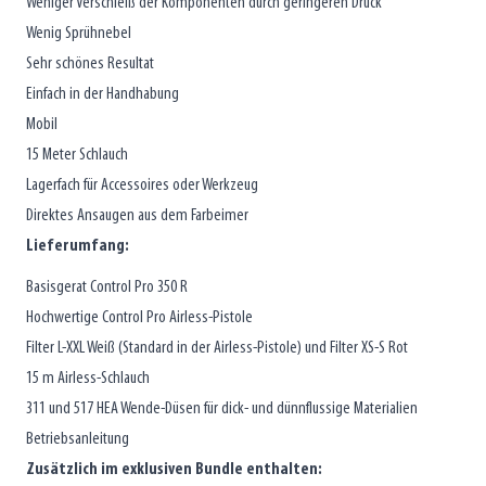
Weniger Verschleiß der Komponenten durch geringeren Druck
Wenig Sprühnebel
Sehr schönes Resultat
Einfach in der Handhabung
Mobil
15 Meter Schlauch
Lagerfach für Accessoires oder Werkzeug
Direktes Ansaugen aus dem Farbeimer
Lieferumfang:
Basisgerat Control Pro 350 R
Hochwertige Control Pro Airless-Pistole
Filter L-XXL Weiß (Standard in der Airless-Pistole) und Filter XS-S Rot
15 m Airless-Schlauch
311 und 517 HEA Wende-Düsen für dick- und dünnflussige Materialien
Betriebsanleitung
Zusätzlich im exklusiven Bundle enthalten: