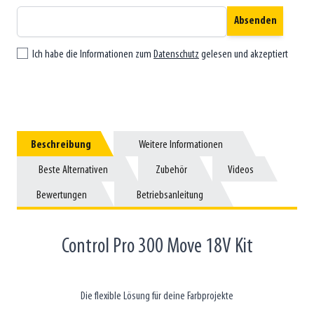
Absenden
Ich habe die Informationen zum
Datenschutz
gelesen und akzeptiert
Beschreibung
Beschreibung
Weitere Informationen
Weitere Informationen
Beste Alternativen
Beste Alternativen
Zubehör
Zubehör
Videos
Videos
Bewertungen
Bewertungen
Betriebsanleitung
Betriebsanleitung
Control Pro 300 Move 18V Kit
Die flexible Lösung für deine Farbprojekte