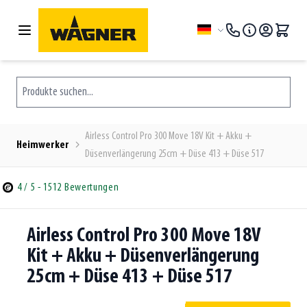
Zum Inhalt springen
Sprache
Produkte suchen...
Airless Control Pro 300 Move 18V Kit + Akku +
Heimwerker
Düsenverlängerung 25cm + Düse 413 + Düse 517
4
/ 5
- 1512 Bewertungen
Airless Control Pro 300 Move 18V
Kit + Akku + Düsenverlängerung
25cm + Düse 413 + Düse 517