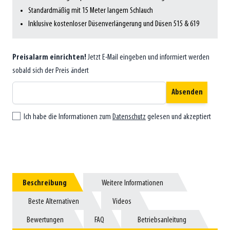
Standardmäßig mit 15 Meter langem Schlauch
Inklusive kostenloser Düsenverlängerung und Düsen 515 & 619
Preisalarm einrichten!
Jetzt E-Mail eingeben und informiert werden
sobald sich der Preis ändert
Absenden
Ich habe die Informationen zum
Datenschutz
gelesen und akzeptiert
Beschreibung
Beschreibung
Weitere Informationen
Weitere Informationen
Beste Alternativen
Beste Alternativen
Videos
Videos
Bewertungen
Bewertungen
FAQ
FAQ
Betriebsanleitung
Betriebsanleitung