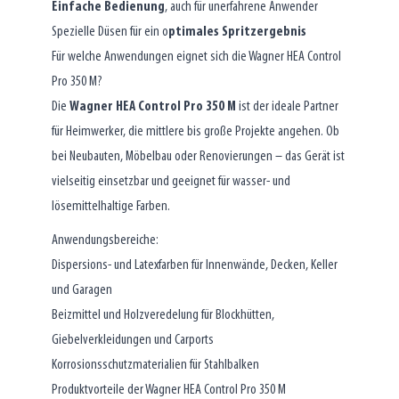
Einfache Bedienung
, auch für unerfahrene Anwender
Spezielle Düsen für ein o
ptimales Spritzergebnis
Für welche Anwendungen eignet sich die Wagner HEA Control
Pro 350 M?
Die
Wagner HEA Control Pro 350 M
ist der ideale Partner
für Heimwerker, die mittlere bis große Projekte angehen. Ob
bei Neubauten, Möbelbau oder Renovierungen – das Gerät ist
vielseitig einsetzbar und geeignet für wasser- und
lösemittelhaltige Farben.
Anwendungsbereiche:
Dispersions- und Latexfarben für Innenwände, Decken, Keller
und Garagen
Beizmittel und Holzveredelung für Blockhütten,
Giebelverkleidungen und Carports
Korrosionsschutzmaterialien für Stahlbalken
Produktvorteile der Wagner HEA Control Pro 350 M