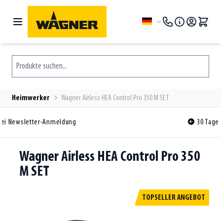
Zum Inhalt springen
Sprache
Produkte suchen...
Heimwerker
Wagner Airless HEA Control Pro 350 M SET
30 Tage kostenlose Rückgabe
Wagner Airless HEA Control Pro 350
M SET
TOPSELLER ANGEBOT