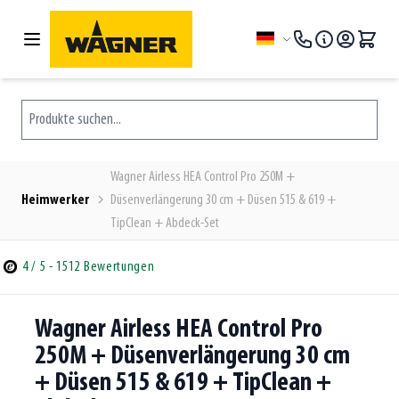
Zum Inhalt springen
Sprache
Produkte suchen...
Wagner Airless HEA Control Pro 250M +
Heimwerker
Düsenverlängerung 30 cm + Düsen 515 & 619 +
TipClean + Abdeck-Set
4
/ 5
- 1512 Bewertungen
Wagner Airless HEA Control Pro
250M + Düsenverlängerung 30 cm
+ Düsen 515 & 619 + TipClean +