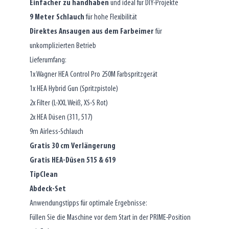
Einfacher zu handhaben
und ideal für DIY-Projekte
9 Meter Schlauch
für hohe Flexibilität
Direktes Ansaugen aus dem Farbeimer
für
unkomplizierten Betrieb
Lieferumfang:
1x Wagner HEA Control Pro 250M Farbspritzgerät
1x HEA Hybrid Gun (Spritzpistole)
2x Filter (L-XXL Weiß, XS-S Rot)
2x HEA Düsen (311, 517)
9m Airless-Schlauch
Gratis 30 cm Verlängerung
Gratis HEA-Düsen 515 & 619
TipClean
Abdeck-Set
Anwendungstipps für optimale Ergebnisse:
Füllen Sie die Maschine vor dem Start in der PRIME-Position