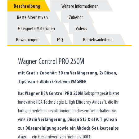
Beschreibung
Beschreibung
Weitere Informationen
Weitere Informationen
Beste Alternativen
Beste Alternativen
Zubehör
Zubehör
Geeignete Materialien
Geeignete Materialien
Videos
Videos
Bewertungen
Bewertungen
FAQ
FAQ
Betriebsanleitung
Betriebsanleitung
Wagner Control PRO 250M
mit Gratis Zubehör: 30 cm Verlängerung, 2x Düsen,
TipClean + Abdeck-Set von WAGNER
Das
Wagner HEA Control PRO 250M
Farbspritzgerät bietet
innovative HEA-Technologie („High Efficiency Airless“), die Ihr
Farbsprüherlebnis revolutioniert. In diesem Set erhalten Sie
eine
30 cm Verlängerung, Düsen 515 & 619, TipClean
zur Düsenreinigung sowie ein Abdeck-Set kostenlos
dazu
– ein Gesamtwert von mehr als 200 €!