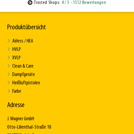
Trusted Shops:
4
/ 5
- 1512 Bewertungen
Produktübersicht
Airless / HEA
HVLP
XVLP
Clean & Care
Dampfgeräte
Heißluftpistolen
Farbe
Adresse
J. Wagner GmbH
Otto-Lilienthal-Straße 18